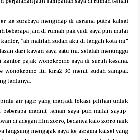
uh perjalanan jauh sampailah saya di rumah teman
ser ke surabaya menginap di asrama putra kalsel
h beberapa jam di rumah pak yudi saya pun mulai
kantor, “ah matilah sudah aku di tengah kota ini”
balasan dari kawan saya satu ini. setelah menunggu
di kantor pajak wonokromo saya di suruh kesana.
ke wonokromo itu kira2 30 menit sudah sampai.
ng tentunya.
pintu air jagir yang menjadi lokasi pilihan untuk
u beberapa mennit teman saya pun mulai sayup-
awan di adegan film zorro, bedanya kalo zorro naik
aya langsung mengajak saya ke asrama kalsel yang