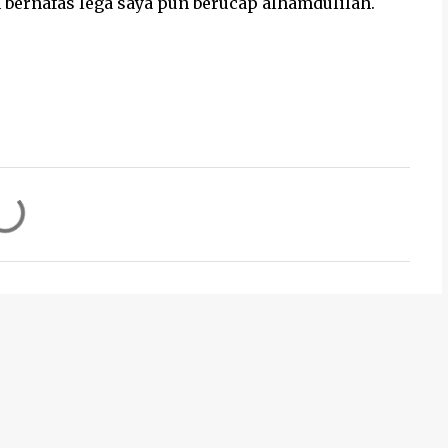
an bernafas lega saya pun berucap alhamdulilah.