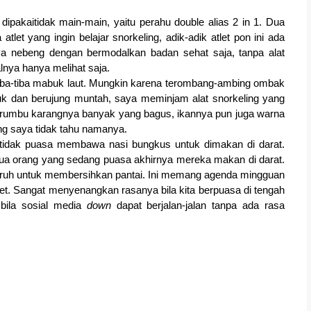
dipakaitidak main-main, yaitu perahu double alias 2 in 1. Dua 
let yang ingin belajar snorkeling, adik-adik atlet pon ini ada 
nya nebeng dengan bermodalkan badan sehat saja, tanpa alat 
lnya hanya melihat saja.
tiba-tiba mabuk laut. Mungkin karena terombang-ambing ombak 
buk dan berujung muntah, saya meminjam alat snorkeling yang 
terumbu karangnya banyak yang bagus, ikannya pun juga warna 
ng saya tidak tahu namanya.
tidak puasa membawa nasi bungkus untuk dimakan di darat. 
ua orang yang sedang puasa akhirnya mereka makan di darat. 
suruh untuk membersihkan pantai. Ini memang agenda mingguan 
let. Sangat menyenangkan rasanya bila kita berpuasa di tengah 
bila sosial media 
down
 dapat berjalan-jalan tanpa ada rasa 