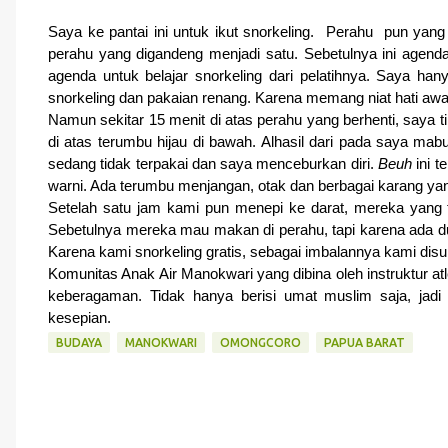
Saya ke pantai ini untuk ikut snorkeling.
  Perahu  pun yang 
perahu yang digandeng menjadi satu. Sebetulnya ini agenda at
agenda untuk belajar snorkeling dari pelatihnya. Saya ha
snorkeling dan pakaian renang. Karena memang niat hati awa
Namun sekitar 15 menit di atas perahu yang berhenti, saya 
di atas terumbu hijau di bawah. Alhasil dari pada saya ma
sedang tidak terpakai dan saya menceburkan diri. 
Beuh
 ini 
warni. Ada terumbu menjangan, otak dan berbagai karang ya
Setelah satu jam kami pun menepi ke darat, mereka yang 
Sebetulnya mereka mau makan di perahu, tapi karena ada d
Karena kami snorkeling gratis, sebagai imbalannya kami di
Komunitas Anak Air Manokwari yang dibina oleh instruktur at
keberagaman. Tidak hanya berisi umat muslim saja, jadi 
kesepian.
BUDAYA
MANOKWARI
OMONGCORO
PAPUA BARAT