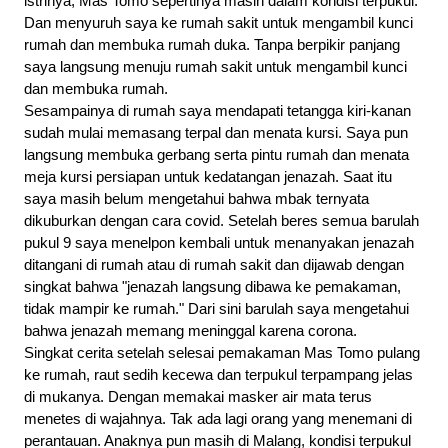
istrinya, Mas Tomo sepertinya masih dalam kondisi terpukul. 
Dan menyuruh saya ke rumah sakit untuk mengambil kunci 
rumah dan membuka rumah duka. Tanpa berpikir panjang 
saya langsung menuju rumah sakit untuk mengambil kunci 
dan membuka rumah.
Sesampainya di rumah saya mendapati tetangga kiri-kanan 
sudah mulai memasang terpal dan menata kursi. Saya pun 
langsung membuka gerbang serta pintu rumah dan menata 
meja kursi persiapan untuk kedatangan jenazah. Saat itu 
saya masih belum mengetahui bahwa mbak ternyata 
dikuburkan dengan cara covid. Setelah beres semua barulah 
pukul 9 saya menelpon kembali untuk menanyakan jenazah 
ditangani di rumah atau di rumah sakit dan dijawab dengan 
singkat bahwa "jenazah langsung dibawa ke pemakaman, 
tidak mampir ke rumah." Dari sini barulah saya mengetahui 
bahwa jenazah memang meninggal karena corona.
Singkat cerita setelah selesai pemakaman Mas Tomo pulang 
ke rumah, raut sedih kecewa dan terpukul terpampang jelas 
di mukanya. Dengan memakai masker air mata terus 
menetes di wajahnya. Tak ada lagi orang yang menemani di 
perantauan. Anaknya pun masih di Malang, kondisi terpukul 