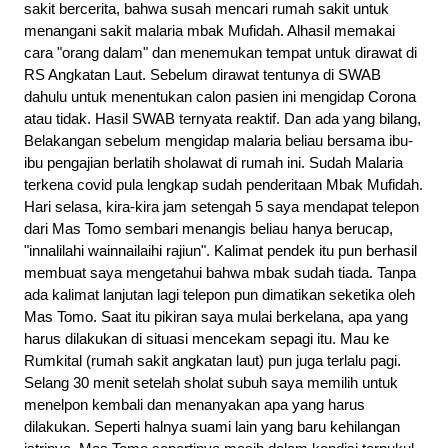
sakit bercerita, bahwa susah mencari rumah sakit untuk 
menangani sakit malaria mbak Mufidah. Alhasil memakai 
cara "orang dalam" dan menemukan tempat untuk dirawat di 
RS Angkatan Laut. Sebelum dirawat tentunya di SWAB 
dahulu untuk menentukan calon pasien ini mengidap Corona 
atau tidak. Hasil SWAB ternyata reaktif. Dan ada yang bilang, 
Belakangan sebelum mengidap malaria beliau bersama ibu-
ibu pengajian berlatih sholawat di rumah ini. Sudah Malaria 
terkena covid pula lengkap sudah penderitaan Mbak Mufidah.
Hari selasa, kira-kira jam setengah 5 saya mendapat telepon 
dari Mas Tomo sembari menangis beliau hanya berucap, 
"innalilahi wainnailaihi rajiun". Kalimat pendek itu pun berhasil 
membuat saya mengetahui bahwa mbak sudah tiada. Tanpa 
ada kalimat lanjutan lagi telepon pun dimatikan seketika oleh 
Mas Tomo. Saat itu pikiran saya mulai berkelana, apa yang 
harus dilakukan di situasi mencekam sepagi itu. Mau ke 
Rumkital (rumah sakit angkatan laut) pun juga terlalu pagi.
Selang 30 menit setelah sholat subuh saya memilih untuk 
menelpon kembali dan menanyakan apa yang harus 
dilakukan. Seperti halnya suami lain yang baru kehilangan 