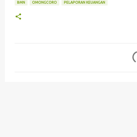
BMN
OMONGCORO
PELAPORAN KEUANGAN
K
o
m
e
n
t
a
r