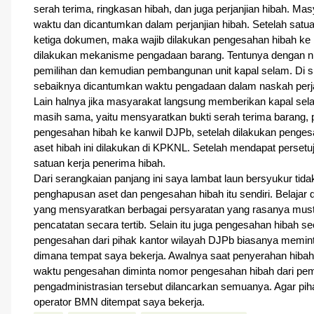
serah terima, ringkasan hibah, dan juga perjanjian hibah. 
waktu dan dicantumkan dalam perjanjian hibah. Setelah sat
ketiga dokumen, maka wajib dilakukan pengesahan hibah ke 
dilakukan mekanisme pengadaan barang. Tentunya dengan nila
pemilihan dan kemudian pembangunan unit kapal selam. Di si
sebaiknya dicantumkan waktu pengadaan dalam naskah perja
Lain halnya jika masyarakat langsung memberikan kapal sel
masih sama, yaitu mensyaratkan bukti serah terima barang, per
pengesahan hibah ke kanwil DJPb, setelah dilakukan pengesa
aset hibah ini dilakukan di KPKNL. Setelah mendapat persetuj
satuan kerja penerima hibah.
Dari serangkaian panjang ini saya lambat laun bersyukur tida
penghapusan aset dan pengesahan hibah itu sendiri. Belajar 
yang mensyaratkan berbagai persyaratan yang rasanya mustah
pencatatan secara tertib. Selain itu juga pengesahan hibah 
pengesahan dari pihak kantor wilayah DJPb biasanya meminta 
dimana tempat saya bekerja. Awalnya saat penyerahan hibah
waktu pengesahan diminta nomor pengesahan hibah dari pem
pengadministrasian tersebut dilancarkan semuanya. Agar piha
operator BMN ditempat saya bekerja.