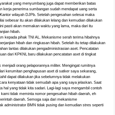
Masyarakat yang menyumbang juga dapat memberikan batas 
uan kerja penerima sumbangan sudah mendapat uang serta 
Kantor wilayah DJPb. Setelah pengesahan selesai maka 
i sebesar itu akan dilakukan lelang dan kemudian dilakukan 
ni pasti akan memakan waktu yang lama, maka dari itu 
njian hibah.
am kepada pihak TNI AL. Mekanisme serah terima hibahnya 
janjian hibah dan ringkasan hibah. Setelah itu tetap dilakukan 
han lantas dilakukan pengadministrasian aset. Pencatatan 
uan dari KPKNL baru dilakukan pencatatan aset di tingkat 
k menjadi orang pelaporannya militer. Mengingat rumitnya 
dari kerumitan penghapusan aset di satker saya sekarang, 
il dapat dilakukan jika sebelumnya tidak melakukan 
secara kenyataan tidak semudah apa yang saya jelaskan. Saat 
hal yang tidak kita sadari. Lagi-lagi saya mengambil contoh 
 kami tidak meminta nomor pengesahan hibah daerah, eh 
erintah daerah. Semoga saja dari mekanisme 
k administrator BMN tidak pusing dan kemudian stres seperti 