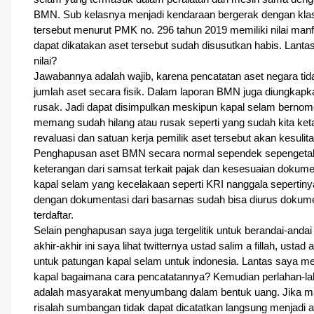
BMN. Sub kelasnya menjadi kendaraan bergerak dengan klasif
tersebut menurut PMK no. 296 tahun 2019 memiliki nilai manfa
dapat dikatakan aset tersebut sudah disusutkan habis. Lantas
nilai?
Jawabannya adalah wajib, karena pencatatan aset negara tidak 
jumlah aset secara fisik. Dalam laporan BMN juga diungkapka
rusak. Jadi dapat disimpulkan meskipun kapal selam bernomor
memang sudah hilang atau rusak seperti yang sudah kita ketahu
revaluasi dan satuan kerja pemilik aset tersebut akan kesuli
Penghapusan aset BMN secara normal sependek sepengetah
keterangan dari samsat terkait pajak dan kesesuaian dokumen 
kapal selam yang kecelakaan seperti KRI nanggala sepertinya 
dengan dokumentasi dari basarnas sudah bisa diurus dokum
terdaftar.
Selain penghapusan saya juga tergelitik untuk berandai-anda
akhir-akhir ini saya lihat twitternya ustad salim a fillah, ust
untuk patungan kapal selam untuk indonesia. Lantas saya m
kapal bagaimana cara pencatatannya? Kemudian perlahan-la
adalah masyarakat menyumbang dalam bentuk uang. Jika 
risalah sumbangan tidak dapat dicatatkan langsung menjadi a