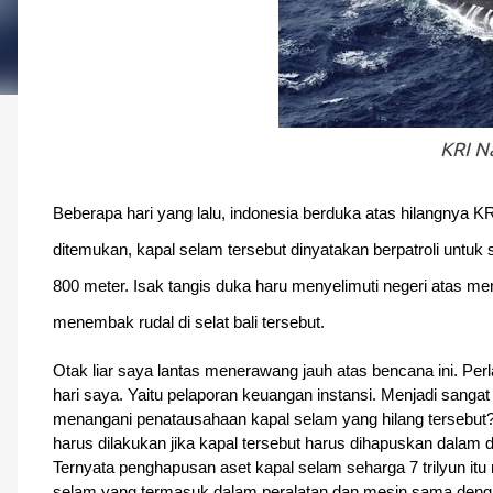
KRI N
Beberapa hari yang lalu, indonesia berduka atas hilangnya KR
ditemukan, kapal selam tersebut dinyatakan berpatroli untuk
800 meter. Isak tangis duka haru menyelimuti negeri atas me
menembak rudal di selat bali tersebut.
Otak liar saya lantas menerawang jauh atas bencana ini. Perl
hari saya. Yaitu pelaporan keuangan instansi. Menjadi sangat
menangani penatausahaan kapal selam yang hilang tersebut?"
harus dilakukan jika kapal tersebut harus dihapuskan dalam d
Ternyata penghapusan aset kapal selam seharga 7 trilyun i
selam yang termasuk dalam peralatan dan mesin sama dengan 