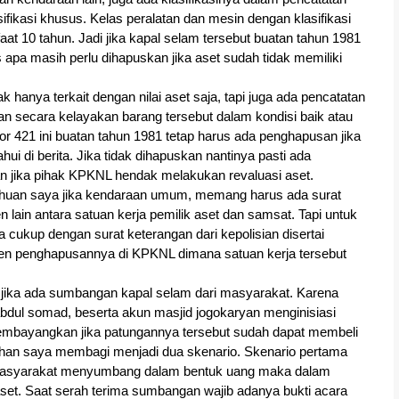
ikasi khusus. Kelas peralatan dan mesin dengan klasifikasi 
at 10 tahun. Jadi jika kapal selam tersebut buatan tahun 1981 
 apa masih perlu dihapuskan jika aset sudah tidak memiliki 
hanya terkait dengan nilai aset saja, tapi juga ada pencatatan 
n secara kelayakan barang tersebut dalam kondisi baik atau 
 421 ini buatan tahun 1981 tetap harus ada penghapusan jika 
i di berita. Jika tidak dihapuskan nantinya pasti ada 
tan jika pihak KPKNL hendak melakukan revaluasi aset.
uan saya jika kendaraan umum, memang harus ada surat 
lain antara satuan kerja pemilik aset dan samsat. Tapi untuk 
cukup dengan surat keterangan dari kepolisian disertai 
en penghapusannya di KPKNL dimana satuan kerja tersebut 
i jika ada sumbangan kapal selam dari masyarakat. Karena 
ad abdul somad, beserta akun masjid jogokaryan menginisiasi 
embayangkan jika patungannya tersebut sudah dapat membeli 
han saya membagi menjadi dua skenario. Skenario pertama 
masyarakat menyumbang dalam bentuk uang maka dalam 
set. Saat serah terima sumbangan wajib adanya bukti acara 