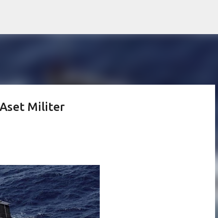
Langsung ke konten utama
set Militer