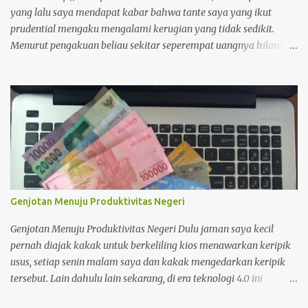
menurut Prof. Rhenald Kasali. Yg menyebabkan P1/TMS apa ya
yang lalu saya mendapat kabar bahwa tante saya yang ikut
min? — Bunga ...
prudential mengaku mengalami kerugian yang tidak sedikit.
Menurut pengakuan beliau sekitar seperempat uangnya hilang.
Tidak sedikit tentunya, sekitar puluhan juta lenyap di tangan
asuransi. Selang beberapa hari istri kakak saya langsung
kebakaran jenggot. Ditengarai ia juga memakai asuransi
prudential dan takut menderita kerugian yang sama dengan
tante. Sebagai informasi, kedua orang tersebut panik dan
bercerita kepada saya hanya karena saya juga pemegang polis
asuransi prudential. Sepertinya mereka sama sekali tidak pernah
melihat tulisan saya tentang finansial, jadi kepanikan mereka
lebih kepada untuk menakut-nakuti saya terkait kerugian yang
Genjotan Menuju Produktivitas Negeri
mereka derita. Lebih tepatnya bukan menakut-nakuti tapi
mengambilkan sedikit pelajaran pahit dari pengalaman mereka
Genjotan Menuju Produktivitas Negeri Dulu jaman saya kecil
untuk saya. Setelah itu saya mencoba untuk menyadarkan
pernah diajak kakak untuk berkeliling kios menawarkan keripik
mereka, dengan perhitungan matematik sesuai d...
usus, setiap senin malam saya dan kakak mengedarkan keripik
tersebut. Lain dahulu lain sekarang, di era teknologi 4.0 ini
saingan usaha kian ketat, berbagai Negara dapat menjadi pesaing