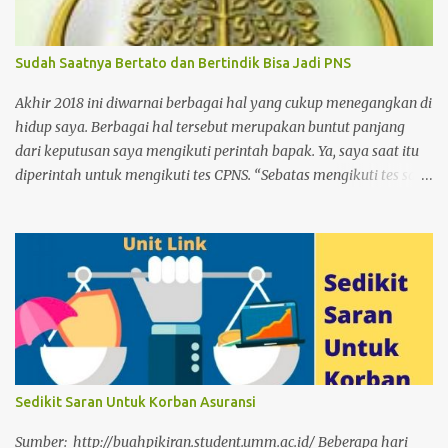
Sudah Saatnya Bertato dan Bertindik Bisa Jadi PNS
Akhir 2018 ini diwarnai berbagai hal yang cukup menegangkan di
hidup saya. Berbagai hal tersebut merupakan buntut panjang
dari keputusan saya mengikuti perintah bapak. Ya, saya saat itu
diperintah untuk mengikuti tes CPNS. “Sebatas mengikuti tes saja,
mengapa tidak?”. Pikir saya pada waktu itu. Sumber: wikipedia
Dan buntut panjang hingga detik ini saat saya menulis artikel ini.
Saya berkemungkinan besar lolos tes dan saya memilih
penempatan di Universitas Papua. Karena sekali lagi niat saya
hanya sebatas mengikuti tes, bukan untuk lolos. Perlahan tapi
pasti hasil tes tersebut mengubah hidup saya, yang awalnya akan
menjadi pemilik sekaligus penjaga toko kini harus mengubah
kiblat menjadi pegawai. Tentunya tak semudah mengubah kiblat
sholat dari Baitul Maqdis ke Mekkah. Karena sudah terlampau
Sedikit Saran Untuk Korban Asuransi
banyak langkah yang ditempuh. Namun apa boleh buat,
bukankah berubah dan beradaptasi adalah cara bertahan hidup
Sumber: http://buahpikiran.student.umm.ac.id/ Beberapa hari