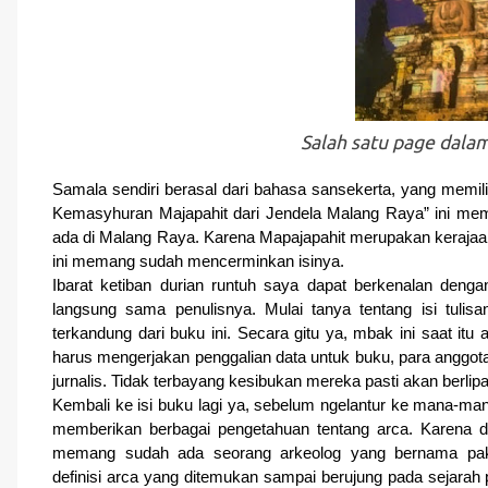
Salah satu
page
dalam
Samala sendiri berasal dari bahasa sansekerta, yang memil
Kemasyhuran Majapahit dari Jendela Malang Raya” ini mem
ada di Malang Raya. Karena Mapajapahit merupakan kerajaa
ini memang sudah mencerminkan isinya.
Ibarat ketiban durian runtuh saya dapat berkenalan denga
langsung sama penulisnya. Mulai tanya tentang isi tulis
terkandung dari buku ini. Secara gitu ya, mbak ini saat itu a
harus mengerjakan penggalian data untuk buku, para anggota 
jurnalis. Tidak terbayang kesibukan mereka pasti akan berlipat
Kembali ke isi buku lagi ya, sebelum ngelantur ke mana-man
memberikan berbagai pengetahuan tentang arca. Karena d
memang sudah ada seorang arkeolog yang bernama pa
definisi arca yang ditemukan sampai berujung pada sejara