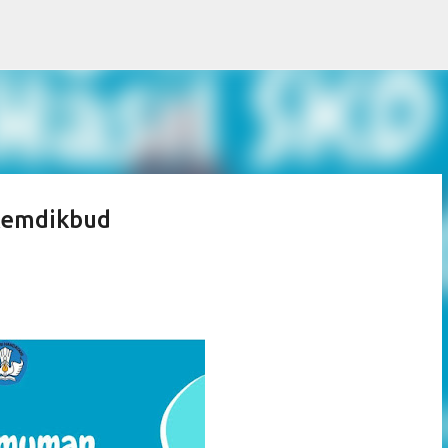
Langsung ke konten utama
Kemdikbud