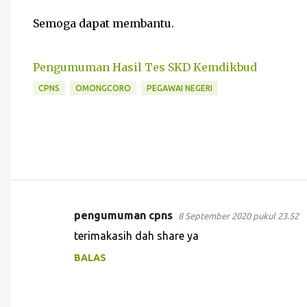
Semoga dapat membantu.
Pengumuman Hasil Tes SKD Kemdikbud
CPNS
OMONGCORO
PEGAWAI NEGERI
pengumuman cpns
8 September 2020 pukul 23.52
K
terimakasih dah share ya
o
BALAS
m
e
n