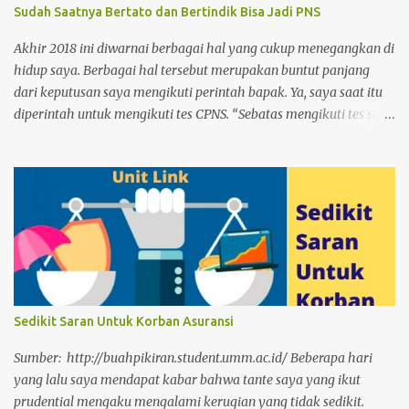
Sudah Saatnya Bertato dan Bertindik Bisa Jadi PNS
Akhir 2018 ini diwarnai berbagai hal yang cukup menegangkan di
hidup saya. Berbagai hal tersebut merupakan buntut panjang
dari keputusan saya mengikuti perintah bapak. Ya, saya saat itu
diperintah untuk mengikuti tes CPNS. “Sebatas mengikuti tes saja,
mengapa tidak?”. Pikir saya pada waktu itu. Sumber: wikipedia
Dan buntut panjang hingga detik ini saat saya menulis artikel ini.
Saya berkemungkinan besar lolos tes dan saya memilih
penempatan di Universitas Papua. Karena sekali lagi niat saya
hanya sebatas mengikuti tes, bukan untuk lolos. Perlahan tapi
pasti hasil tes tersebut mengubah hidup saya, yang awalnya akan
menjadi pemilik sekaligus penjaga toko kini harus mengubah
kiblat menjadi pegawai. Tentunya tak semudah mengubah kiblat
sholat dari Baitul Maqdis ke Mekkah. Karena sudah terlampau
Sedikit Saran Untuk Korban Asuransi
banyak langkah yang ditempuh. Namun apa boleh buat,
bukankah berubah dan beradaptasi adalah cara bertahan hidup
Sumber: http://buahpikiran.student.umm.ac.id/ Beberapa hari
menurut Prof. Rhenald Kasali. Yg menyebabkan P1/TMS apa ya
yang lalu saya mendapat kabar bahwa tante saya yang ikut
min? — Bunga ...
prudential mengaku mengalami kerugian yang tidak sedikit.