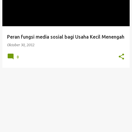
t
i
n
g
Peran fungsi media sosial bagi Usaha Kecil Menengah
a
Oktober 30, 2012
n
0