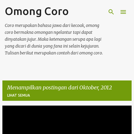
Omong Coro
Langsung ke konten utama
Coro merupakan bahasa jawa dari kecoak, omong
coro bermakna omongan ngelantur tapi dapat
dinyatakan jujur. Maka ketenangan serupa apa lagi
yang dicari di dunia yang fana ini selain kejujuran.
Tulisan berikut merupakan contoh dari omong coro.
Menampilkan postingan dari Oktober, 2012
LIHAT SEMUA
P
o
s