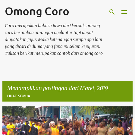
Omong Coro
Langsung ke konten utama
Coro merupakan bahasa jawa dari kecoak, omong
coro bermakna omongan ngelantur tapi dapat
dinyatakan jujur. Maka ketenangan serupa apa lagi
yang dicari di dunia yang fana ini selain kejujuran.
Tulisan berikut merupakan contoh dari omong coro.
Menampilkan postingan dari Maret, 2019
LIHAT SEMUA
P
o
s