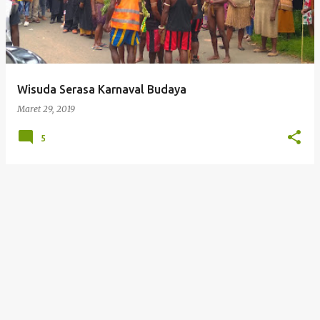
t
i
n
g
Wisuda Serasa Karnaval Budaya
a
Maret 29, 2019
n
5